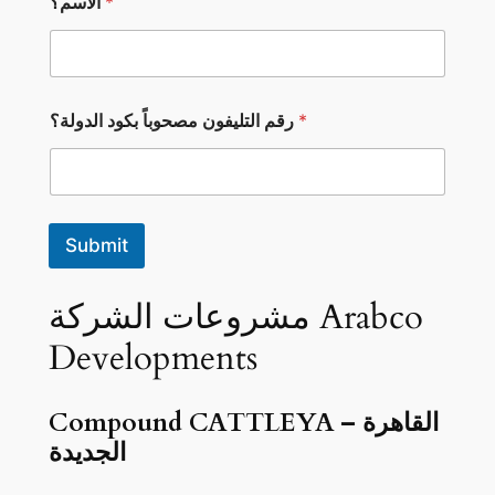
*
الاسم؟
ل
ت
ل
ي
ف
و
*
رقم التليفون مصحوباً بكود الدولة؟
ن
ب
ك
و
د
ا
Submit
ل
ا
س
مشروعات الشركة Arabco
م
؟
Developments
Compound CATTLEYA – القاهرة
الجديدة