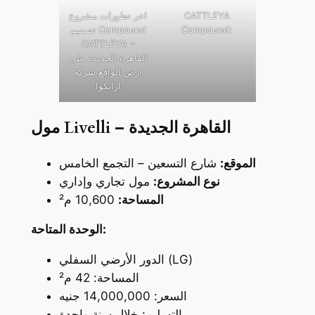
CATTLEYA
اخر تطورات مشروع
Compound:
تصميم Compound
CATTLEYA –
القاهرة الجديدة على
ارض الواقع شركة
ارابكوا
مول Livelli – القاهرة الجديدة
الموقع:
شارع التسعين – التجمع الخامس
نوع المشروع:
مول تجاري وإداري
المساحة:
10,600 م²
الوحدة المتاحة:
الدور الأرضي السفلي (LG)
المساحة: 42 م²
السعر: 14,000,000 جنيه
التسليم: خلال سنة واحدة