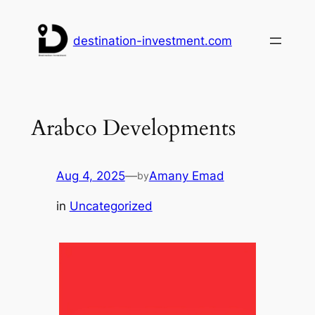
Skip
to
destination-investment.com
content
Arabco Developments
Aug 4, 2025
—
Amany Emad
by
in
Uncategorized