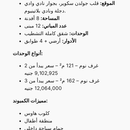
الموقع:
قلب جولدن سكوير، بجوار نادي وادي
دجلة ونادي بلاتينيوم.
المساحة:
8 أفدنة
عدد المباني:
12 مبنى
الوحدات:
شقق كاملة التشطيب
الأدوار:
أرضي + 4 طوابق
أنواع الوحدات:
2 غرف نوم – 121 م² – سعر يبدأ من
9,102,925 جنيه
3 غرف نوم – 162 م² – سعر يبدأ من
12,064,000 جنيه
مميزات الكمبوند:
كلوب هاوس
منطقة أطفال
حمام سباحة داخلي