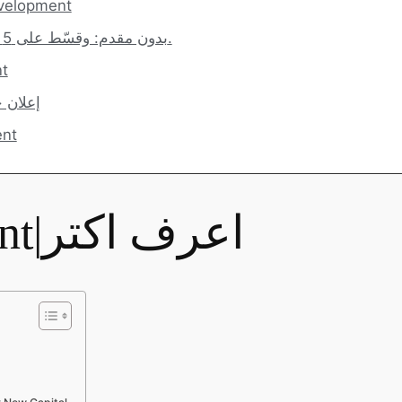
انظمة السداد لشركة t
بدون مقدم: وقسّط على 5 سنوات بأقساط متساوية.
رؤ
إعلان 
عيوب
Arx Development|اعرف اكتر