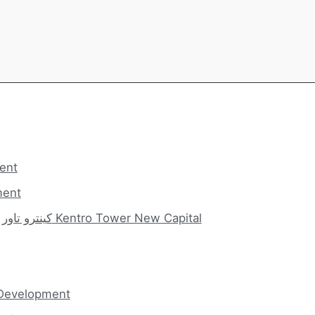
شركاء
مشاريع
كينترو تاور العاصمة الإدارية الجديدة Kentro Tower New Capital
مشروعات اخري لشركة pment