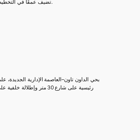
: تضيف عمقًا في التخطيط الحضري وتصميم المدن الذكية، خصوصًا في العاصمة الإدارية ودمياط الجديدة.
رئيسية على شارع 30 متر وإطلالة خلفية على جاردن 5 فدان. هذه البقعة الحيوية تمنح المستثمرين فرصًا حقيقية لامتلاك