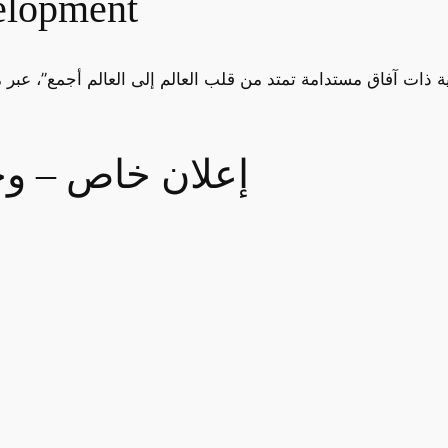
رؤية شركة nt
إعلان خاص – وح