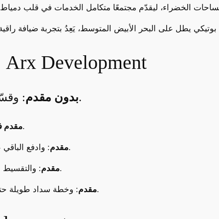
انظمة السداد لشركة Arx Development
بأقساط متساوية.
بدون مقدم
: وقس
.
10% مقدم
.
15% مقدم
: وادفع الباقي
.
20% مقدم
: والتقسيط
.
25% مقدم
: وخطة سداد طويلة ح