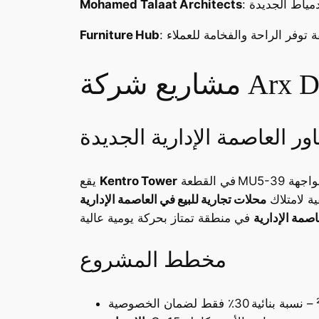
Mohamed Talaat Architects
Furniture Hub
Arx Devel
في القطعة MU5-39 بحي الداون تاون–العاصمة الإدارية الجديدة، على بُعد خطوات من سوق الذهب، مسجد مصر، وخط المونوريل، وبواجهة
Kentro Tower
يقع
محلات تجارية للبيع في العاصمة الإدارية
اصمة الإدارية
مخطط المشروع