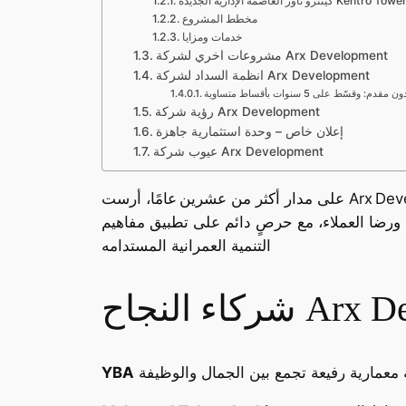
لجديدة Kentro Tower New Capital
مخطط المشروع
خدمات ومزايا
مشروعات اخري لشركة Arx Development
انظمة السداد لشركة Arx Development
رؤية شركة Arx Development
إعلان خاص – وحدة استثمارية جاهزة
عيوب شركة Arx Development
على مدار أكثر من عشرين عامًا، أرست Arx Development لنفسها مكانة بارزة وسط شركات التطوير الحضري في مصر، مستعينة بفريق يتمتع بخبرة عميقة ورؤية
هة، ورضا العملاء، مع حرصٍ دائم على تطبيق مفاهيم
التنمية العمرانية المستدامه
Arx Develop
YBA