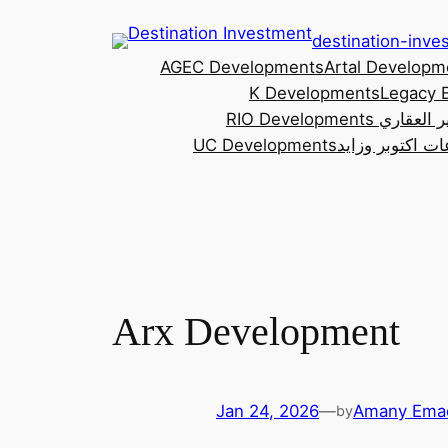
Skip
destination-inv
to
AGEC Developments
Artal Developm
content
K Developments
Legacy 
RIO للتطوير العقاري
ت اكتوبر وزايد
UC Developments
Arx Development
Jan 24, 2026
—
Amany Ema
by