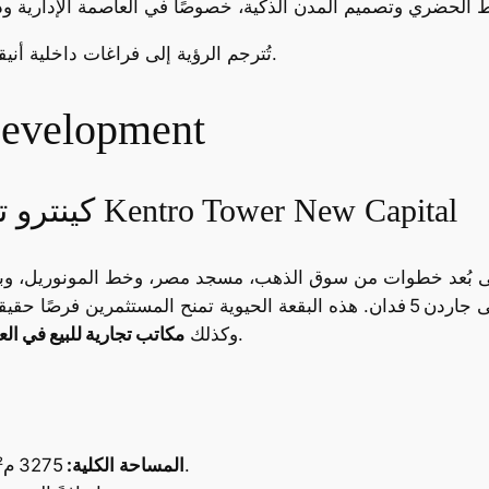
: تُترجم الرؤية إلى فراغات داخلية أنيقة توفر الراحة والفخامة للعملاء.
مشاريع شركة opment
كينترو تاور العاصمة الإدارية الجديدة Kentro Tower New Capital
في منطقة تمتاز بحركة يومية عالية.
وكذلك
مكاتب تجارية للبيع في الع
3275 م² – نسبة بنائية 30٪ فقط لضمان الخصوصية.
المساحة الكلية: