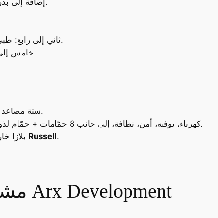
G+15 إضافةً إلى بدرومين بمساحة الأرض كاملة.
ثاني إلى رابع: طبي/إداري كامل التشطيب مع التكييفات.
خامس إلى خامس عشر: إداري كامل التشطيب.
ستة مصاعد (منها اثنان بانوراما تخدم الأنشطة التجارية).
بطارية غرف خدمات بكل دور: IT، كهرباء، بوفيه، أمن، نظافة، إلى جانب 8 حمّامات + حمّام لذوي الهمم.
.
Russell
بلازا خارجية 1050 م² وأنظمة تشغيل ذكية بإشراف
مشروعات اخري لشركة Arx Development