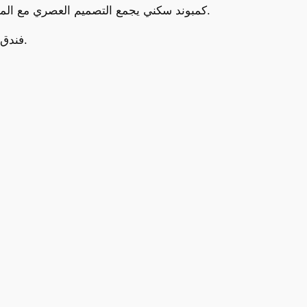
كمبوند سكني يجمع التصميم العصري مع المساحات الخضراء، ليقدّم مجتمعًا متكامل الخدمات في قلب دمياط الجديدة.
فندق بوتيكي يطل على البحر الأبيض المتوسط، يَعِدُ بتجربة ضيافة راقية لزوار المدينة.