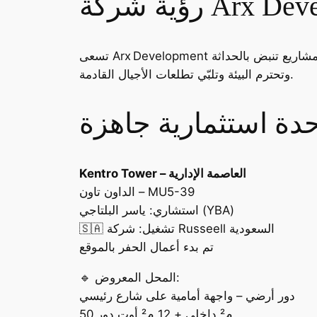
Arx Developme
تسعى Arx Development لأن تكون “شركة رائدة في التنمية العمرانية ذات آفاق مستدامة تمتد من قلب العالم إلى العالم أجمع”، عبر مشاريع تنبض بالحداثة
وتحترم البيئة وتلبّي تطلعات الأجيال القادمة.
دة استثمارية جاهزة
Kentro Tower – العاصمة الإدارية
الداون تاون – MU5-39
استشاري: ياسر البلتاجي (YBA)
🇸🇦 تشغيل: شركة Russeell السعودية
تم بدء أعمال الحفر بالموقع
🔹 المحل المعروض:
دور أرضي – واجهة أمامية على شارع رئيسي
50 م² داخلي + 12 م² أوت دور