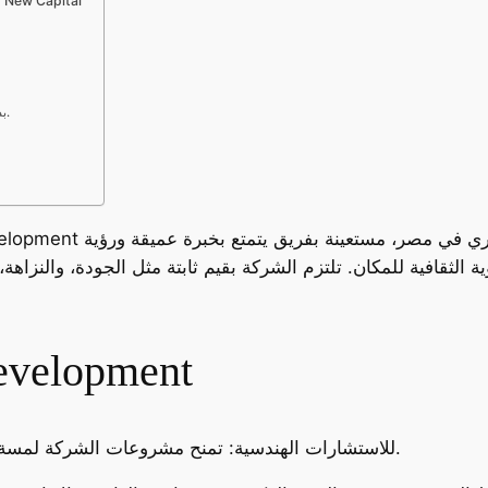
كينترو تاور العاصمة الإدارية ا
بدون مقدم: وقسّط على 5 سنوات بأقساط متساوية.
ية الثقافية للمكان. تلتزم الشركة بقيم ثابتة مثل الجودة، والنزا
شركاء النجاح ment
للاستشارات الهندسية: تمنح مشروعات الشركة لمسة معمارية رفيعة تجمع بين الجمال والوظيفة.