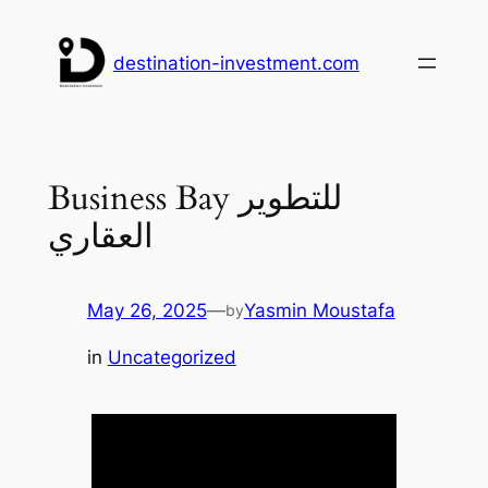
Skip
to
destination-investment.com
content
Business Bay للتطوير
العقاري
May 26, 2025
—
Yasmin Moustafa
by
in
Uncategorized