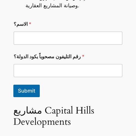
وصيانة المشاريع العقارية.
*
الاسم؟
ر
*
رقم التليفون مصحوباً بكود الدولة؟
ق
م
ا
ل
ا
س
Submit
م
؟
م
مشاريع Capital Hills
ص
ح
Developments
و
ب
اً