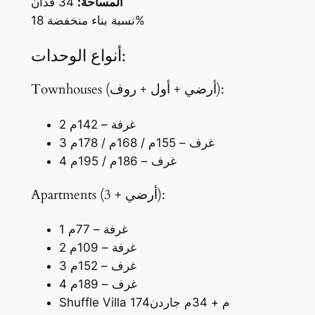
المساحة:
34 فدان
نسبة بناء منخفضة 18%
أنواع الوحدات:
Townhouses (أرضي + أول + روف):
2 غرفة – 142م
3 غرف – 155م / 168م / 178م
4 غرف – 186م / 195م
Apartments (أرضي + 3):
1 غرفة – 77م
2 غرفة – 109م
3 غرف – 152م
4 غرف – 189م
Shuffle Villa 174م + 34م جاردن