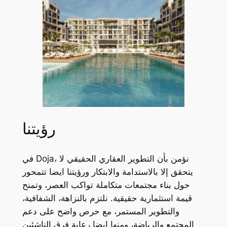
رؤيتنا
في Doja، نؤمن بأن التطوير العقاري الحقيقي لا
يتحقق إلا بالاستدامة والابتكار ورؤيتنا ايضا تتمحور
حول بناء مجتمعات متكاملة تواكب العصر، وتمنح
قيمة استثمارية حقيقية. نلتزم بالنزاهة، الشفافية،
والتطوير المستمر، مع حرص واضح على دعم
المجتمع والرياضة، ومنها ايضا رعاية فرق الناشئين