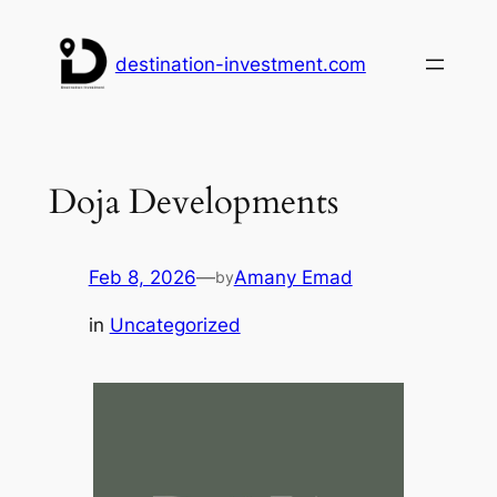
Skip
to
destination-investment.com
content
Doja Developments
Feb 8, 2026
—
Amany Emad
by
in
Uncategorized