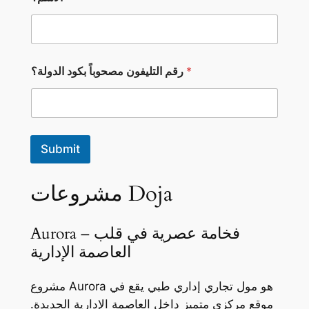
ب
*
رقم التليفون مصحوباً بكود الدولة؟
ك
و
د
ا
ل
د
Submit
و
ل
ة
مشروعات Doja
؟
ا
ل
Aurora – فخامة عصرية في قلب
د
و
العاصمة الإدارية
ل
ة
؟
مشروع Aurora هو مول تجاري إداري طبي يقع في
موقع مركزي متميز داخل العاصمة الإدارية الجديدة.