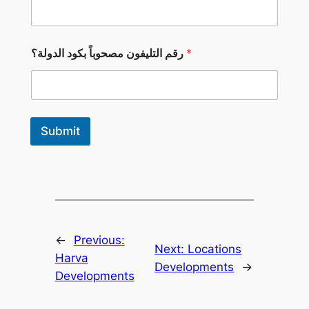
ا
*
رقم التليفون مصحوباً بكود الدولة؟
ل
ت
ل
ي
ف
و
Submit
ن
م
ص
ح
و
ب
اً
ا
ل
←
Previous:
Next:
Locations
د
Harva
و
Developments
→
Developments
ل
ة
؟