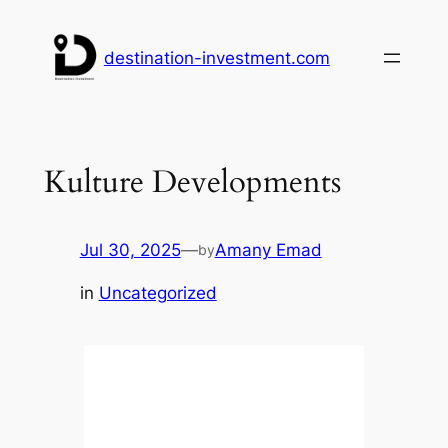
Skip
to
destination-investment.com
content
Kulture Developments
Jul 30, 2025
—
Amany Emad
by
in
Uncategorized