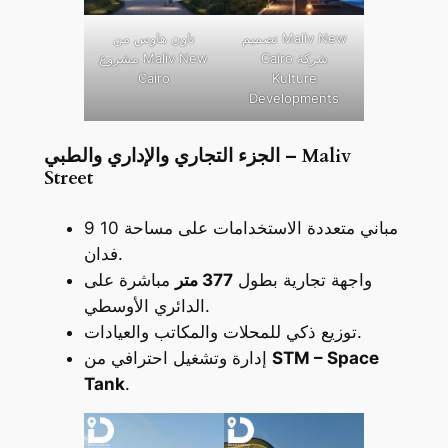
تصميم Maliv New
تاون هاوس من
Cairo شركة
مشروع Maliv New
Cairo
Kulture
Developments
الجزء التجاري والإداري والطبي – Maliv
Street
9 مباني متعددة الاستخدامات على مساحة 10
فدان.
واجهة تجارية بطول
377 متر
مباشرة على
الدائري الأوسطي.
توزيع ذكي للمحلات والمكاتب والعيادات.
STM – Space
إدارة وتشغيل احترافي من
Tank
.