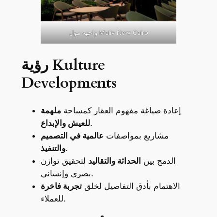
واجهة مول Maliv New Cairo
رؤية Kulture
Developments
إعادة صياغة مفهوم العقار كمساحة
ملهمة
.
للعيش والإبداع
مشاريع بمواصفات
عالمية في التصميم
.
والتنفيذ
الدمج بين
الحداثة والتقاليد
لتحقيق توازن
بصري وإنساني.
الاهتمام بأدق التفاصيل لخلق
تجربة فاخرة
للعملاء.