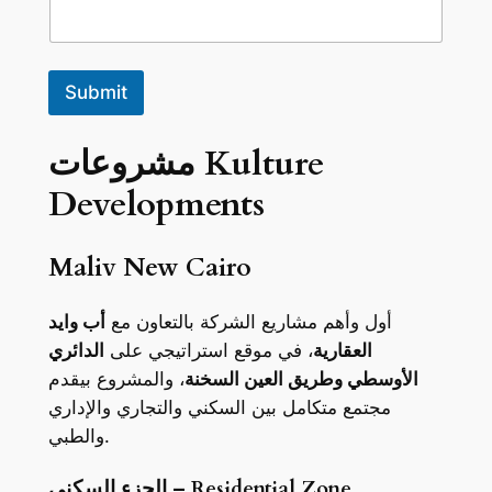
و
ب
اً
ب
Submit
ك
و
د
مشروعات Kulture
ا
ل
Developments
د
و
ل
Maliv New Cairo
ة
؟
أول وأهم مشاريع الشركة بالتعاون مع
أب وايد
العقارية
، في موقع استراتيجي على
الدائري
الأوسطي وطريق العين السخنة
، والمشروع بيقدم
مجتمع متكامل بين السكني والتجاري والإداري
والطبي.
الجزء السكني – Residential Zone