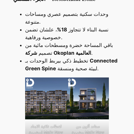
وحدات سكنية بتصميم عصري ومساحات
متنوعة.
نسبة البناء لا تتجاوز
18%
، علشان تضمن
خصوصية ورفاهية.
باقي المساحة خضرة ومسطحات مائية من
.
شركة Okoplan العالمية
تصميم
Connected
تخطيط ذكي بيربط الوحدات بـ
لبيئة صحية ومنسقة.
Green Spine
ستاند ألون من
لقطات ثلاثية الابعاد
مشروع Maliv New
لمشروع Maliv New