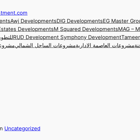
estment.com
ents
Awj Developments
DIG Developments
EG Master Gro
Estates Developments
M Squared Developments
MAG – M
Tameer
Symphony Development
RUD Development
 Developments
نة
مشروعات العاصمة الادارية
مشروعات الساحل الشمالي
مشروعا
in
Uncategorized