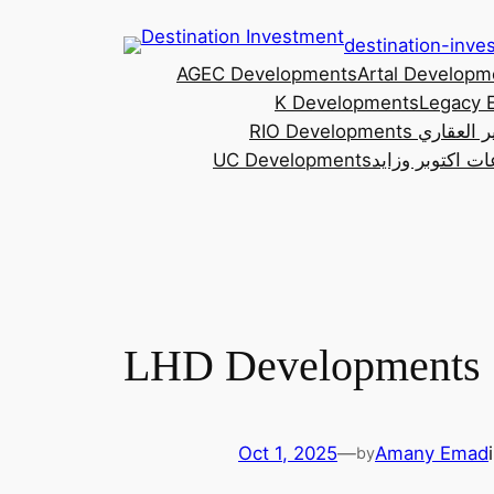
Skip
destination-inv
to
AGEC Developments
Artal Developm
content
K Developments
Legacy 
RIO للتطوير العقاري
ت اكتوبر وزايد
UC Developments
LHD Developments
Oct 1, 2025
—
Amany Emad
by