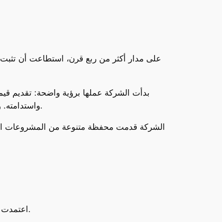
بدأت الشركة عملها برؤية واضحة: تقديم قيمة
واستدامته. ومع كل مشروع جديد، كانت الشركة تضيف لنفسها رصيدًا من الثقة عند عملائها، حتى أصبحت رمزًا للالتزام والجدية.
الشركة قدمت محفظة متنوعة من المشروعات السكنية
النجاح لا يتحقق بمعزل عن الآخرين. LHD اعتمدت من البداية على مبدأ “العمل الجماعي” مع شركاء خبرة في كل المجالات.