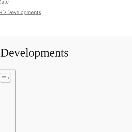
إعلان عن وح
مميزات وفوائد الشراء من شركة evelopments
نبذة عن شركة lopments