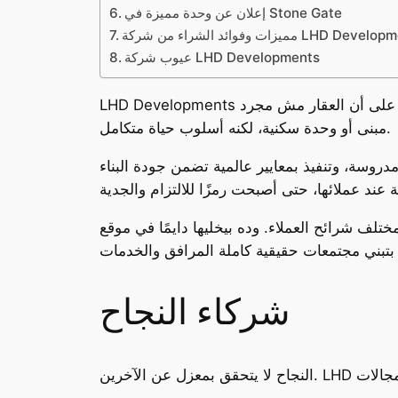
إعلان عن وحدة مميزة في Stone Gate
ائد الشراء من شركة LHD Developments
عيوب شركة LHD Developments
LHD Developments على مدار أكثر من ربع قرن، استطاعت أن تثبت مكانتها كأحد أهم مطوري السوق المصري. فلسفة الشركة قائمة على أن العقار مش مجرد
مبنى أو وحدة سكنية، لكنه أسلوب حياة متكامل.
دروسة، وتنفيذ بمعايير عالمية تضمن جودة البناء
تلف شرائح العملاء. وده بيخليها دايمًا في موقع
شركاء النجاح