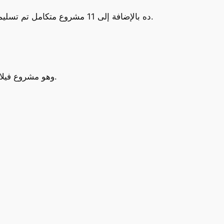
ده بالإضافة إلى 11 مشروع متكامل تم تسليمهم بالفعل، وكل مشروع منهم بيحمل بصمة الشركة في الجمع بين جودة التنفيذ، الموقع المميز، والتصميم العصري.
، وهو مشروع فيلات مغلق (كمباوند راقٍ) صُمم خصيصًا لعشاق الفخامة والخصوصية.