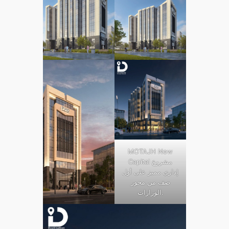
MOTAJH New
Capital مشروع
إداري مميز على أول
صف من محور
الوزارات.