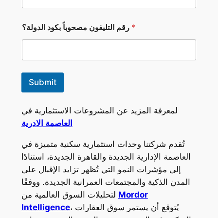
ل
ة
؟
*
رقم التليفون مصحوباً بكود الدولة؟
ا
ل
د
و
ل
ة
Submit
؟
ا
ل
لمعرفة المزيد عن المشروعات الاستثمارية في
د
العاصمة الادرية
و
ل
ة
تُقدم شركتنا وحدات استثمارية سكنية متميزة في
؟
العاصمة الإدارية الجديدة والقاهرة الجديدة، استنادًا
إلى مؤشرات النمو التي تُظهر تزايد الإقبال على
المدن الذكية والمجتمعات العمرانية الجديدة. ووفقًا
Mordor
لتحليلات السوق العالمية من
، يُتوقع أن يستمر سوق العقارات
Intelligence