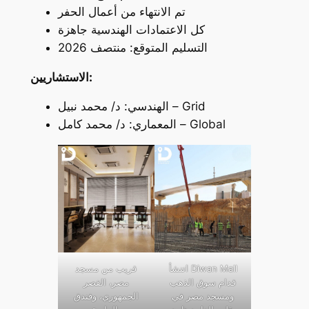
تم الانتهاء من أعمال الحفر
كل الاعتمادات الهندسية جاهزة
التسليم المتوقع: منتصف 2026
الاستشاريين:
الهندسي: د/ محمد نبيل – Grid
المعماري: د/ محمد كامل – Global
اتنشأ Diwan Mall
قريب من مسجد
قدام سوق الذهب
مصر، القصر
ومسجد مصر في
الجمهوري، وفندق