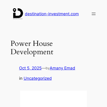
Skip
to
destination-investment.com
content
Power House
Development
Oct 5, 2025
—
Amany Emad
by
in
Uncategorized