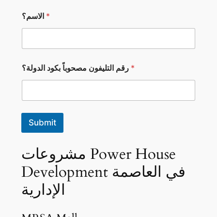
*
الاسم؟
ا
*
رقم التليفون مصحوباً بكود الدولة؟
ل
ا
س
م
؟
ا
Submit
ل
د
و
مشروعات Power House
ل
ة
Development في العاصمة
؟
ا
الإدارية
ل
د
و