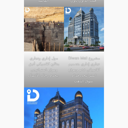
قلب الداون تاون.
الماسة.
Diwan Mall مشروع
مول إداري وتجاري
تجاري إداري بتصميم
بطابع كلاسيكي أنيق
كلاسيكي فخم وموقع
وموقع استراتيجي
استراتيجي قدام
بيخدم رجال الأعمال.
سوق الذهب.