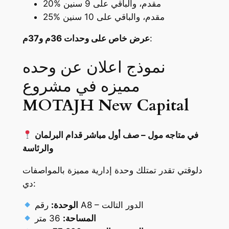
20% مقدم، والباقي على 9 سنين
25% مقدم، والباقي على 10 سنين
:
عرض خاص على وحدات 36م و37م
نموذج اعلان عن وحده
مميزه في مشروع
MOTAJH New Capital
في متاجه مول – صف أول مباشر قدام البرلمان
والرئاسة
دلوقتي تقدر تمتلك وحدة إدارية مميزة بالمواصفات
دي:
رقم A8 – الدور التالت
الوحدة:
المساحة:
36 متر