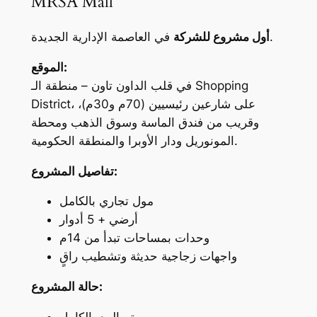
MRSA Mall
ل
ة
؟
في العاصمة الإدارية الجديدة.
أول مشروع للشركة
الموقع:
في قلب الداون تاون – منطقة الـ Shopping
District، على شارعين رئيسيين (70م و30م)،
وقريب من فندق الماسة وسوق الذهب ومحطة
المونوريل ودار الأوبرا والمنطقة الحكومية.
تفاصيل المشروع:
مول تجاري بالكامل
أرضي + 5 أدوار
وحدات بمساحات تبدأ من 14م
واجهات زجاجية حديثة وتشطيب راقٍ
حالة المشروع: