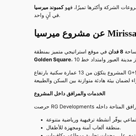
عات الشركة وأكثرها تميزًا، فهو
في آنٍ واحد.
Mirissaa Com
مساحة
8 فدان
في موقع استراتيجي متميز بمنطقة
Golden Square
المشروع يتكوّن من 13 عمارة سكنية بارتفاع G+5 أدوار، صُممت وفق أعلى معايير الجودة المعمارية والراحة المعيشية، مع تخصيص 60% من مساحة المشروع
الخدمات والمرافق داخل المشروع
منطقة ألعاب آمنة ومجهزة للأطفال.