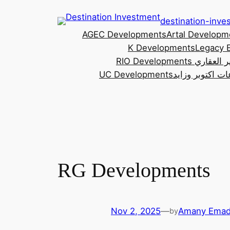
Skip
destination-inv
to
AGEC Developments
Artal Developm
content
K Developments
Legacy 
RIO للتطوير العقاري
ت اكتوبر وزايد
UC Developments
RG Developments
Nov 2, 2025
—
Amany Ema
by