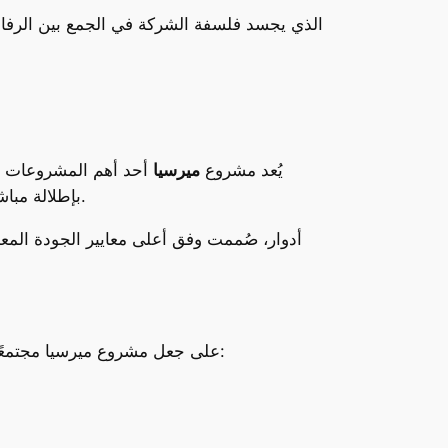
يُعد مشروع
ميرسيا
أحد أهم المشروعات ال
، بإطلالة مباشرة على شارع 70 الرئيسي، وعلى بُعد دقيقة واحدة فقط من جهاز مدينة العبور وامتداد خط 10.
حرصت RG Developments على جعل مشروع ميرسيا مجتمعًا متكاملًا يضم كافة عناصر الحياة الراقية، ومن أبرز الخدمات والمرافق المتاحة داخله: