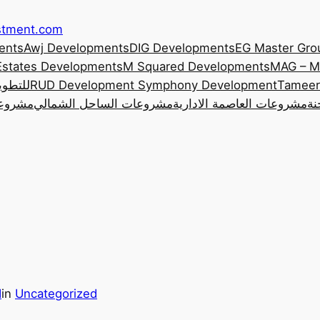
estment.com
ents
Awj Developments
DIG Developments
EG Master Gro
Estates Developments
M Squared Developments
MAG – M
Tameer
Symphony Development
RUD Development
 Developments
نة
مشروعات العاصمة الادارية
مشروعات الساحل الشمالي
مشروعا
d
in
Uncategorized