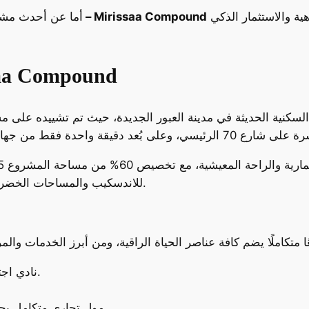
الذي يجسد فلسفة الشركة في الجمع بين الرفاهية والاستثمار الذكي
كمبوند ميرسيا – Mirissaa Compound
أما عن أحدث مشرو
عن مشروع ميرسيا pound
سكنية الحديثة في مدينة العبور الجديدة، حيث تم تشييده على 
للاندسكيب والمساحات الخضراء لضمان بيئة هادئة متوازنة بين السكن والطبيعة.
نادي اجتماعي يوفّر أنشطة ترفيهية ورياضية متنوعة.
مول تجاري متكامل يحتوي على وحدات تجارية ومطاعم وكافيهات.