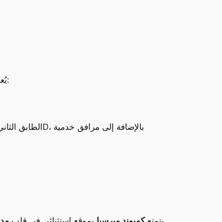
أحد العلامات المميزة للمشروع، حيث يضم وحدات تجارية وإدارية موزعة على ثلاثة طوابق:
يُع
يتمتع
كمبوند ميرسيا
بموقع استثنائي في قلب
مدي