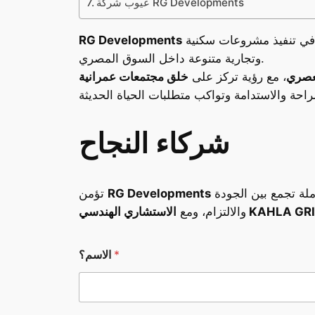
عيوب شركة RG Developments
تُعد من الشركات المصرية الرائدة في مجال التطوير العقاري، بخبرة تتجاوز عشر سنوات من العمل المتواصل في تنفيذ مشروعات سكنية
RG Developments
وتجارية متنوعة داخل السوق المصري.
لعصري
، مع رؤية تركز على
خلق مجتمعات عمرانية
شركاء النجاح
ة تجمع بين الجودة
RG Developments
تؤمن
ندسي KAHLA GRID PLAN
والالتزام، ومع
ا
*
الاسم؟
ل
د
و
ل
ة