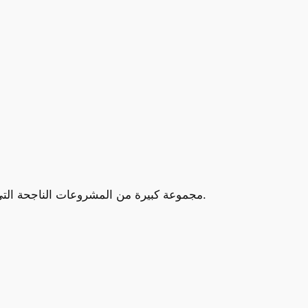
على مدار السنوات الماضية، نفذت شركة RG Developments مجموعة كبيرة من المشروعات الناجحة التي تركت بصمة واضحة في السوق العقاري المصري.