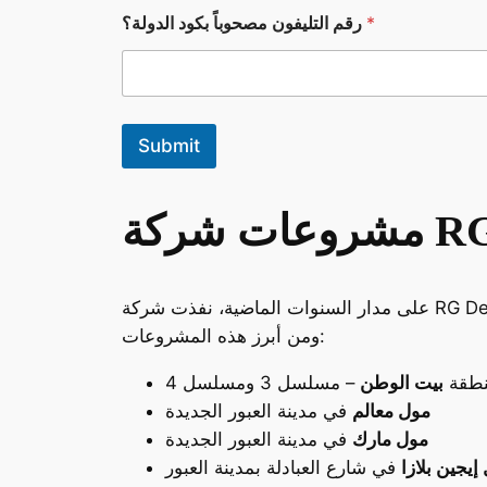
؟
*
رقم التليفون مصحوباً بكود الدولة؟
ا
ل
ا
س
م
؟
Submit
ر
ق
م
RG De
ومن أبرز هذه المشروعات:
نطقة
بيت الوطن
– مسلسل 3 ومسلسل 4
مول معالم
في مدينة العبور الجديدة
مول مارك
في مدينة العبور الجديدة
إيجين بلازا
في شارع العبادلة بمدينة العبور