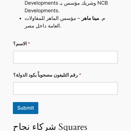
NCB
وشريك مؤسس بـ
Developments
Developments
.
م.
مينا ماهر
– مؤسس الماهر للمقاولات
العامة داخل مصر.
*
الاسم؟
م
*
رقم التليفون مصحوباً بكود الدولة؟
ص
ح
و
ب
اً
م
Submit
ص
ح
و
شركاء نجاح Squares
ب