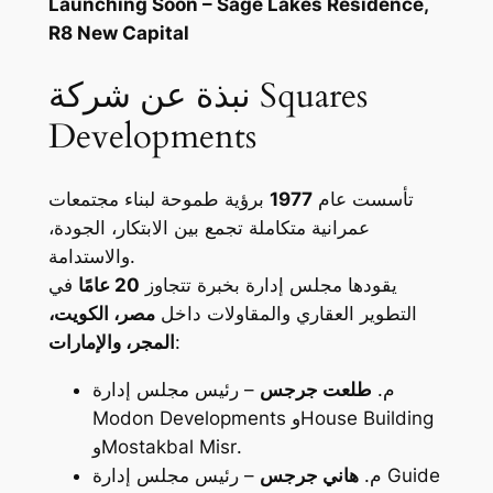
Launching Soon – Sage Lakes Residence,
R8 New Capital
نبذة عن شركة Squares
Developments
تأسست عام
1977
برؤية طموحة لبناء مجتمعات
عمرانية متكاملة تجمع بين الابتكار، الجودة،
والاستدامة.
يقودها مجلس إدارة بخبرة تتجاوز
20 عامًا
في
التطوير العقاري والمقاولات داخل
مصر، الكويت،
:
المجر، والإمارات
م.
طلعت جرجس
– رئيس مجلس إدارة
House Building
و
Modon Developments
.
Mostakbal Misr
و
Guide
– رئيس مجلس إدارة
م.
هاني جرجس