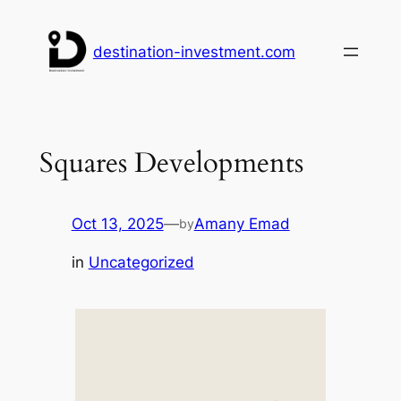
Skip
to
destination-investment.com
content
Squares Developments
Oct 13, 2025
—
Amany Emad
by
in
Uncategorized