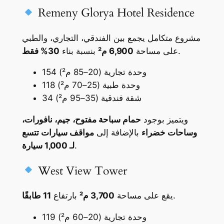
Remeny Glorya Hotel Residence
مشروع متكامل يجمع بين الفندقي، التجاري، والطبي
.
على مساحة
6,900 م²
بنسبة بناء
30% فقط
154 وحدة تجارية (20–85 م²)
118 وحدة طبية (25–70 م²)
34 شقة فندقية (35–95 م²)
ويتميز بوجود
حمام سباحة مفتوح، جيم، نافورات،
وساحات خضراء
بالإضافة إلى
مواقف سيارات تتسع
.
لـ 1,000 سيارة
West View Tower
.
يقع على مساحة
3,700 م²
بارتفاع
11 طابقًا
119 وحدة تجارية (20–60 م²)