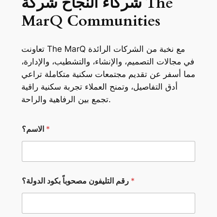
شركاء النجاح شركة The
MarQ Communities
تعاونت The MarQ مع نخبة من الشركات الرائدة
في مجالات التصميم، والإنشاء، والتشطيب، والإدارة،
مما أسفر عن تقديم مجتمعات سكنية متكاملة تراعي
أدق التفاصيل، وتمنح العملاء تجربة سكنية راقية
تجمع بين الرفاهية والراحة.
م
*
الاسم؟
ص
ح
و
ب
اً
ا
*
رقم التليفون مصحوباً بكود الدولة؟
ل
ت
ل
ي