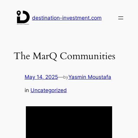
Skip
to
destination-investment.com
content
The MarQ Communities
May 14, 2025
—
Yasmin Moustafa
by
in
Uncategorized