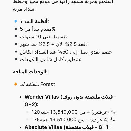
استمتع بتجربة سكنية راقية في موقع مميز وخطط
سداد مرنة:
أنظمة السداد:
مقدم يبدأ من 5%
تقسيط حتى 10 سنوات
دفعة 2.5% الآن + 2.5% بعد شهر
خصم نقدي يصل إلى 50% عند السداد الكاش
تشطيب كامل شامل التكييفات
الوحدات المتاحة:
منطقة الـ Forest
Wonder Villas (فيلات ملتصقة بدون روف –
G+2):
120م² (غرفتين) – من 13,640,000 جنيه
175م² (4 غرف) – من 19,510,000 جنيه
Absolute Villas (فيلات منفصلة – G+1 +