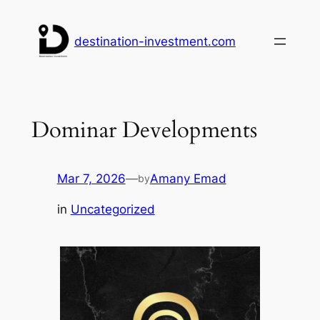
Skip
to
destination-investment.com
content
Dominar Developments
Mar 7, 2026
—
Amany Emad
by
in
Uncategorized