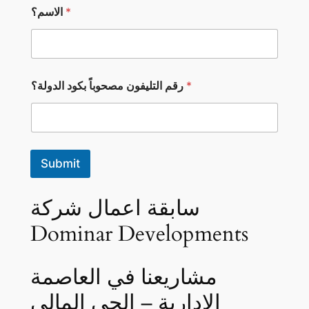
*
الاسم؟
ا
*
رقم التليفون مصحوباً بكود الدولة؟
ل
ا
س
م
؟
ا
Submit
ل
د
و
سابقة اعمال شركة
ل
ة
Dominar Developments
؟
*
مشاريعنا في العاصمة
الإدارية – الحي المالي