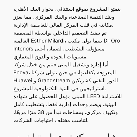
يتمتع المشروع بموقع استثنائي، بجوار البنك الأهلي،
وبنك التنمية الصناعية، والبنك المركزي، مما يعزز
مكانته في قلب المركز المالي للعاصمة الإدارية.
تم تنفيذ التصميم الداخلي بواسطة المصممة
العالمية Esther Milardi، بينما تولى مكتب Di-Oro
Interiors مسؤولية التشطيب، لضمان أعلى
مستويات الجودة والذوق المعماري.
أما إدارة وتشغيل المبنى فتتم من خلال شركة
Enova، المعروفة بكفاءتها، في حين تتولى شركتا
Huawei و Grandstream الدور التقني كشريكين
استراتيجيين في البنية التكنولوجية للمشروع.
المبنى مؤهل للحصول على شهادة LEED للاستدامة
البيئية، ويضم وحدات إدارية فقط، بتشطيب كامل
وتكييف مركزي، بمساحات تبدأ من 38 مترًا مربعًا،
لتناسب مختلف احتياجات الشركات.